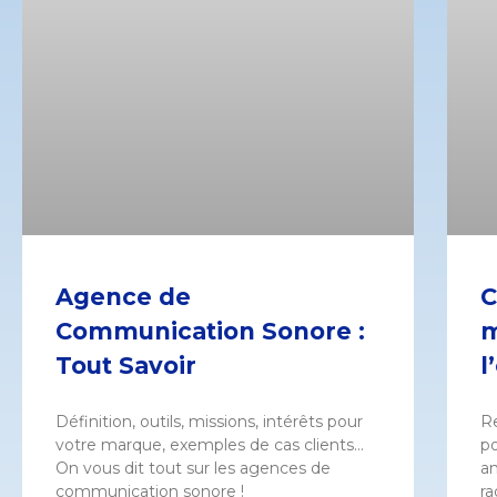
Agence de
C
Communication Sonore :
m
Tout Savoir
l
Définition, outils, missions, intérêts pour
Re
votre marque, exemples de cas clients…
po
On vous dit tout sur les agences de
a
communication sonore !
ra