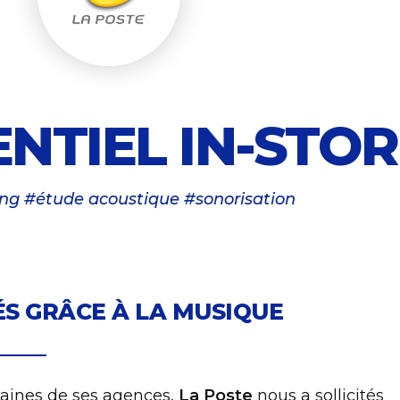
Expérientiel in-store La Poste
ENTIEL IN-STO
ing #étude acoustique #sonorisation
TÉS GRÂCE À LA MUSIQUE
taines de ses agences,
La Poste
nous a sollicités