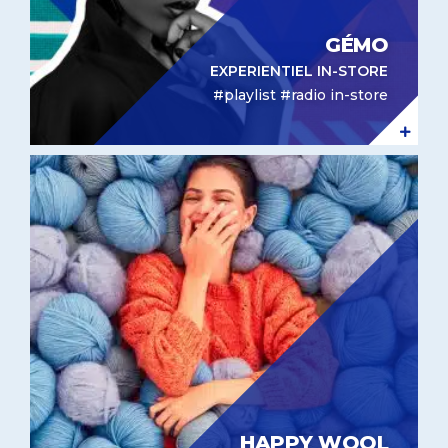
GÉMO
EXPERIENTIEL IN-STORE
#playlist #radio in-store
Expérientiel in-store Happy Wool
HAPPY WOOL