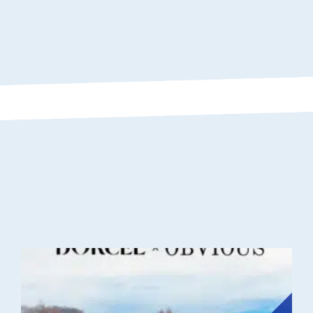
Experientiel In-Store – Calendrier de l’avent Dorcel