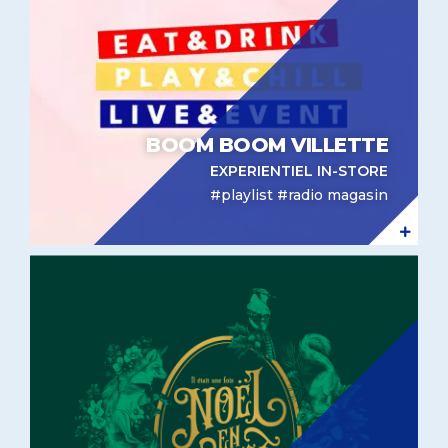
BOOM BOOM VILLETTE
EXPERIENTIEL IN-STORE
#playlist #radio magasin
Experientiel In-Store -BHV Noël en forêt